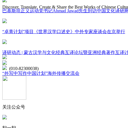
Discover, Translate, Create & Share the Best Works of Chinese Cultu
巴基斯坦正义运动党书记Ahmad Jawad先生到访中国文化译研
网站地图
“卓青计划”项目《世界汉学口述史》中外专家座谈会在京举行
微博
联系我们
译研动态 | 蒙古汉学与文化经典互译论坛暨亚洲经典著作互译
北京市海淀区学院路15号综合楼A座6层
(010-82300038)
“外写中写作中国计划”海外传播交流会
关注公众号
扫一扫