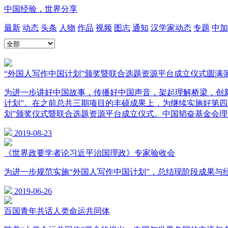
中国经验，世界分享
最新
动态
头条
人物
作品
视频
图志
通知
汉学家动态
专题
中加
“外国人写作中国计划”颁奖暨联合选题资源平台成立仪式圆满
为进一步讲好中国故事，传播好中国声音，架起理解桥梁，创
计划”。在之前总共三期项目的丰硕成果上，为继续实施好第四期“
划”颁奖仪式暨联合选题资源平台成立仪式。中国韬奋基金会
2019-08-23
《世界政要学者论习近平治国理政》专家验收会
为进一步规范实施“外国人写作中国计划”，总结现阶段成果与
2019-06-26
百国青年共话人类命运共同体