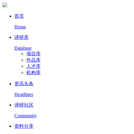
首页
Home
译研库
Database
项目库
作品库
人才库
机构库
资讯头条
Headlines
译研社区
Community
资料分享