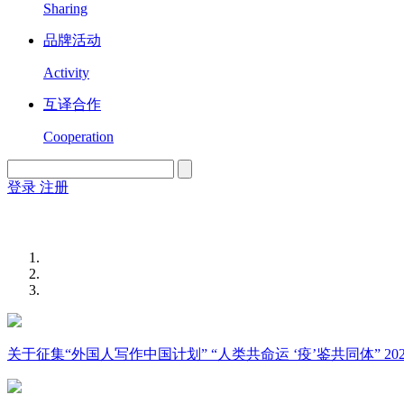
Sharing
品牌活动
Activity
互译合作
Cooperation
登录
注册
English
Version
关于征集“外国人写作中国计划” “人类共命运 ‘疫’鉴共同体” 2