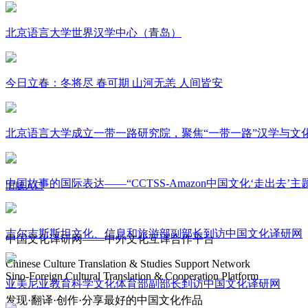
北京语言大学世界汉学中心（青岛）
今日立春：冬将尽 春可期 山河无恙 人间皆安
北京语言大学成立一带一路研究院，聚焦“一带一路”汉学与文
中国故事的国际表达——“CCTSS-Amazon中国文化‘走出去’
旧版入口
关于我们
吉尔吉斯斯坦文化、信息和旅游部副部长到访中国文化译研网
中国文化译研网——中外文化互译合作平台
Chinese Culture Translation & Studies Support Network
Sino-Foreign Cultural Translation & Cooperation Platform
亚美尼亚教育科学文化体育部副部长到访中国文化译研网
发现·翻译·创作·分享最好的中国文化作品