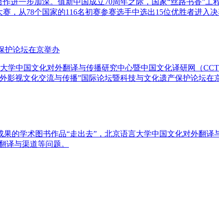
合作进一步加深。值新中国成立70周年之际，国家“丝路书香”工
，从78个国家的116名初赛参赛选手中选出15位优胜者进入决赛
产保护论坛在京举办
语言大学中国文化对外翻译与传播研究中心暨中国文化译研网（CC
外影视文化交流与传播”国际论坛暨科技与文化遗产保护论坛在
的学术图书作品“走出去”，北京语言大学中国文化对外翻译与传
、翻译与渠道等问题。