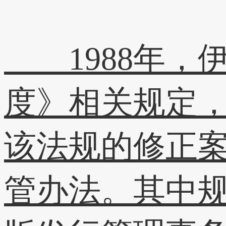
1988年，
度》相关规定，
该法规的修正
管办法。其中