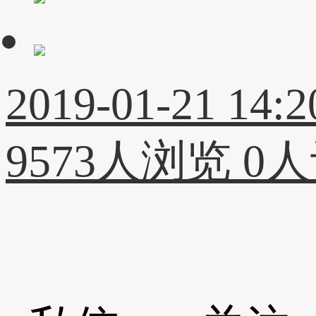
2019-01-21 14:2
9573人浏览
0