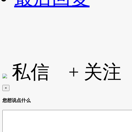
私信
+ 关注
×
您想说点什么