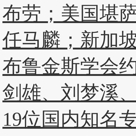
布劳；美国堪
任马麟；新加
布鲁金斯学会约
剑雄、刘梦溪
19位国内知名