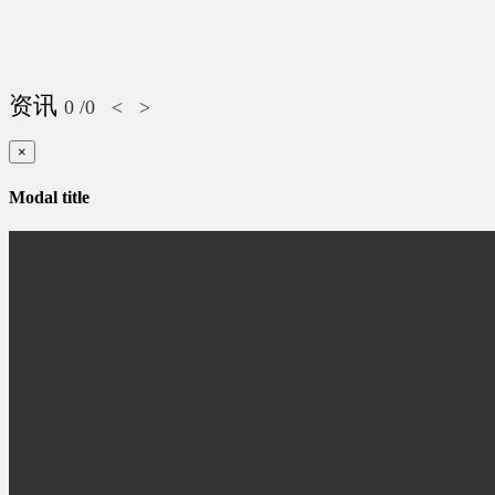
资讯
0
/0
<
>
×
Modal title