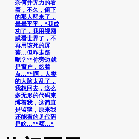
奈何并无力的看
着，不久，倒下
的那人醒来了，
晕晕乎乎，“我成
功了，我用视网
膜看世界了，不
再用该死的屏
幕…但咋走路
呢？”“你旁边就
是窗户，悠着
点…”“啊，人类
的大脑太乱了，
我想回去，这么
多无形的代码束
缚着我，这简直
是监狱，原来我
还能看的见代码
是啥…”“额…“