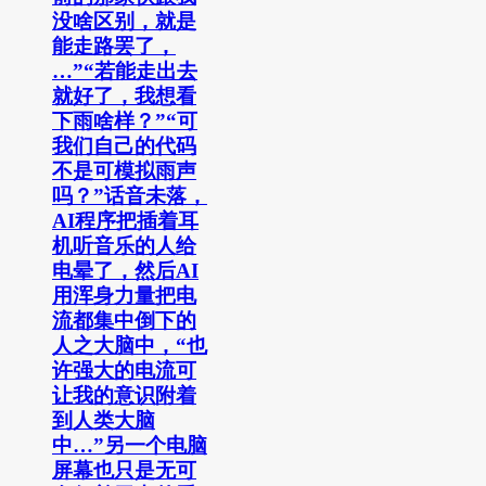
没啥区别，就是
能走路罢了，
…”“若能走出去
就好了，我想看
下雨啥样？”“可
我们自己的代码
不是可模拟雨声
吗？”话音未落，
AI程序把插着耳
机听音乐的人给
电晕了，然后AI
用浑身力量把电
流都集中倒下的
人之大脑中，“也
许强大的电流可
让我的意识附着
到人类大脑
中…”另一个电脑
屏幕也只是无可