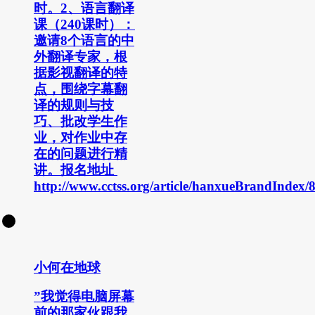
时。2、语言翻译
课（240课时）：
邀请8个语言的中
外翻译专家，根
据影视翻译的特
点，围绕字幕翻
译的规则与技
巧、批改学生作
业，对作业中存
在的问题进行精
讲。报名地址
http://www.cctss.org/article/hanxueBrandIndex/
小何在地球
”我觉得电脑屏幕
前的那家伙跟我