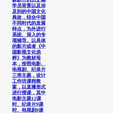
学员背景以及涉
及到的中国文化
典故，结合中国
不同时代的发展
特点，为外进行
系统、深入的专
项辅导。以具体
的影片或者《中
国影视文化选
粹》为教材母
本，按照电影、
电视剧、纪录片
三类主题，设计
工作坊课程教
案，以直播形式
进行授课，其中
电影主题12课
时、纪录片9课
时、电视剧9课