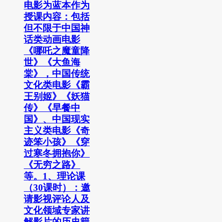
电影为蓝本作为
授课内容：包括
但不限于中国神
话类动画电影
《哪吒之魔童降
世》《大鱼海
棠》，中国传统
文化类电影《霸
王别姬》《妖猫
传》《早餐中
国》、中国现实
主义类电影《奇
迹笨小孩》《穿
过寒冬拥抱你》
《无穷之路》
等。1、理论课
（30课时）：邀
请影视评论人及
文化领域专家讲
解影片的历史籍