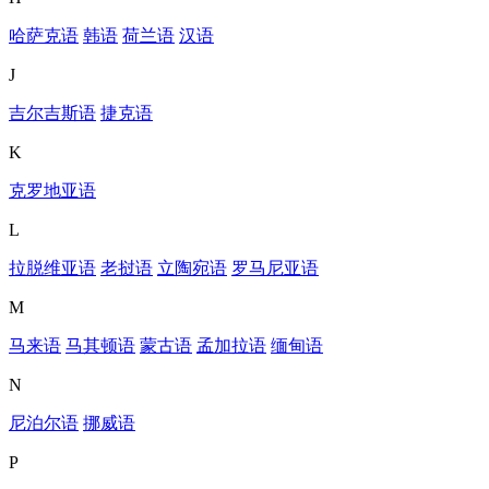
哈萨克语
韩语
荷兰语
汉语
J
吉尔吉斯语
捷克语
K
克罗地亚语
L
拉脱维亚语
老挝语
立陶宛语
罗马尼亚语
M
马来语
马其顿语
蒙古语
孟加拉语
缅甸语
N
尼泊尔语
挪威语
P