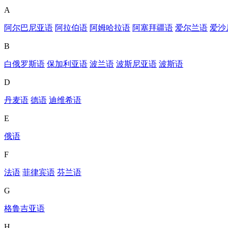
A
阿尔巴尼亚语
阿拉伯语
阿姆哈拉语
阿塞拜疆语
爱尔兰语
爱沙
B
白俄罗斯语
保加利亚语
波兰语
波斯尼亚语
波斯语
D
丹麦语
德语
迪维希语
E
俄语
F
法语
菲律宾语
芬兰语
G
格鲁吉亚语
H