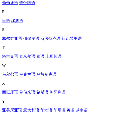
葡萄牙语
普什图语
R
日语
瑞典语
S
塞尔维亚语
僧伽罗语
斯洛伐克语
斯瓦希里语
T
塔吉克语
泰米尔语
泰语
土耳其语
W
乌尔都语
乌克兰语
乌兹别克语
X
西班牙语
希伯来语
希腊语
匈牙利语
Y
亚美尼亚语
意大利语
印地语
印尼语
英语
越南语