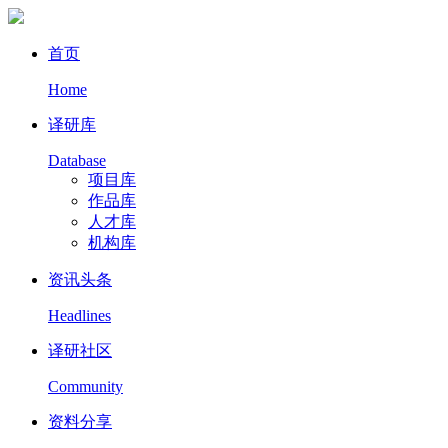
首页
Home
译研库
Database
项目库
作品库
人才库
机构库
资讯头条
Headlines
译研社区
Community
资料分享