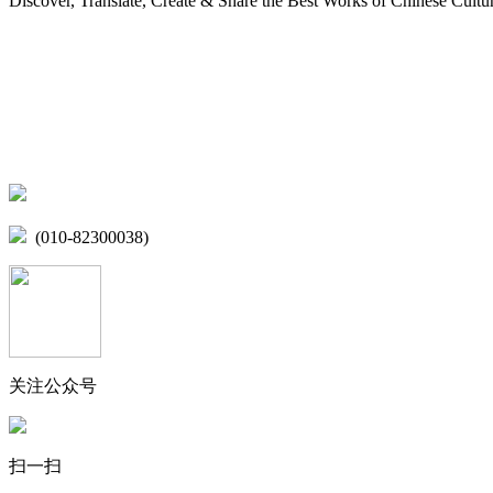
Discover, Translate, Create & Share the Best Works of Chinese Cultu
网站地图
微博
联系我们
北京市海淀区学院路15号综合楼A座6层
(010-82300038)
关注公众号
扫一扫