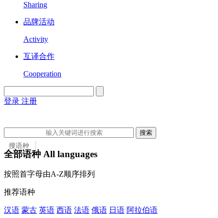
Sharing
品牌活动
Activity
互译合作
Cooperation
登录
注册
English
Version
搜索
搜语种
全部语种 All languages
搜语种
按照首字母由A-Z顺序排列
搜国家
推荐语种
汉语
蒙古
英语
西语
法语
俄语
日语
阿拉伯语