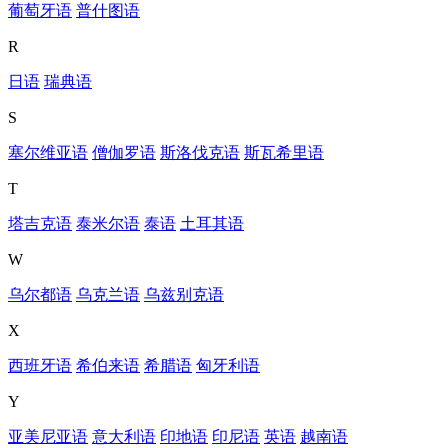
葡萄牙语
普什图语
R
日语
瑞典语
S
塞尔维亚语
僧伽罗语
斯洛伐克语
斯瓦希里语
T
塔吉克语
泰米尔语
泰语
土耳其语
W
乌尔都语
乌克兰语
乌兹别克语
X
西班牙语
希伯来语
希腊语
匈牙利语
Y
亚美尼亚语
意大利语
印地语
印尼语
英语
越南语