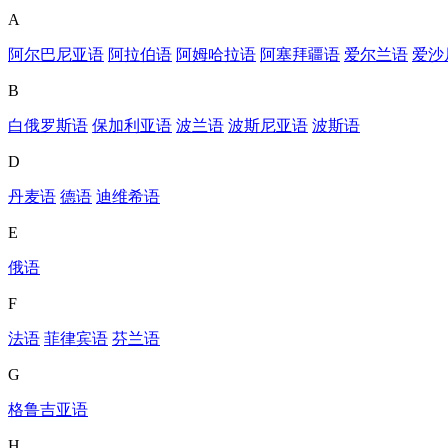
A
阿尔巴尼亚语
阿拉伯语
阿姆哈拉语
阿塞拜疆语
爱尔兰语
爱沙
B
白俄罗斯语
保加利亚语
波兰语
波斯尼亚语
波斯语
D
丹麦语
德语
迪维希语
E
俄语
F
法语
菲律宾语
芬兰语
G
格鲁吉亚语
H