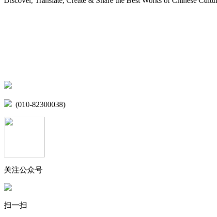
Discover, Translate, Create & Share the Best Works of Chinese Cultu
网站地图
微博
联系我们
北京市海淀区学院路15号综合楼A座6层
(010-82300038)
关注公众号
扫一扫