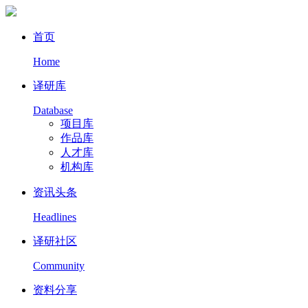
首页
Home
译研库
Database
项目库
作品库
人才库
机构库
资讯头条
Headlines
译研社区
Community
资料分享