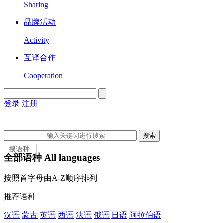
Sharing
品牌活动
Activity
互译合作
Cooperation
登录
注册
English
Version
搜索
搜语种
全部语种 All languages
搜语种
按照首字母由A-Z顺序排列
搜国家
推荐语种
汉语
蒙古
英语
西语
法语
俄语
日语
阿拉伯语