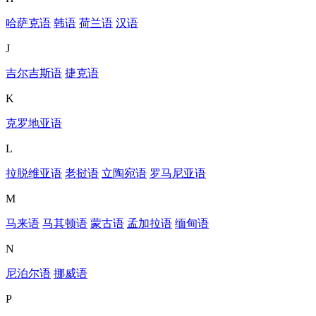
哈萨克语
韩语
荷兰语
汉语
J
吉尔吉斯语
捷克语
K
克罗地亚语
L
拉脱维亚语
老挝语
立陶宛语
罗马尼亚语
M
马来语
马其顿语
蒙古语
孟加拉语
缅甸语
N
尼泊尔语
挪威语
P